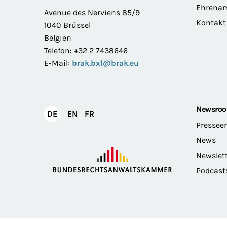
Ehrena
Avenue des Nerviens 85/9
Kontakt
1040 Brüssel
Belgien
Telefon: +32 2 7438646
E-Mail:
brak.bxl@brak.eu
Newsro
English
Français
DE
EN
FR
Deutsch
Pressee
News
Newslet
Podcast