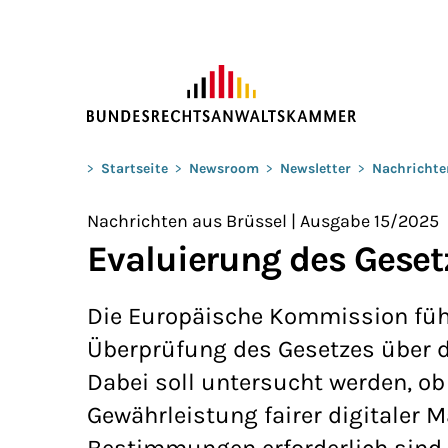
ZUM HAUPTINHALT SPRINGEN
Sie befinden sich hier:
>
Startseite
>
Newsroom
>
Newsletter
>
Nachrichte
Nachrichten aus Brüssel | Ausgabe 15/2025
Evaluierung des Geset
Die Europäische Kommission führt
Überprüfung des Gesetzes über di
Dabei soll untersucht werden, ob
Gewährleistung fairer digitaler 
Bestimmungen erforderlich sind.