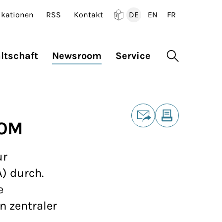
ikationen
RSS
Kontakt
DE
EN
FR
Deutsch
English
Francais
ltschaft
Newsroom
Service
Suche öffne
Teilen
KOM
E-Mail
Drucken
ur
) durch.
e
n zentraler