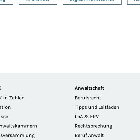
K
Anwaltschaft
K in Zahlen
Berufsrecht
ation
Tipps und Leitfäden
sse
beA & ERV
anwaltskammern
Rechtsprechung
gsversammlung
Beruf Anwalt