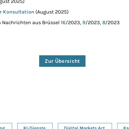
gust 2025)
r Konsultation
(August 2025)
h Nachrichten aus Brüssel
16
/2023,
9
/2023,
8
/2023
Zur Übersicht
ung
KI-Dienste
Digital Markets Act
Ka