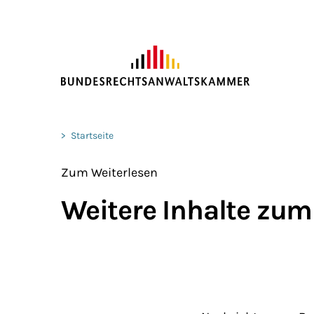
ZUM HAUPTINHALT SPRINGEN
Sie befinden sich hier:
>
Startseite
Zum Weiterlesen
Weitere Inhalte zum