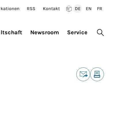
ikationen
RSS
Kontakt
DE
EN
FR
Deutsch
English
Francais
ltschaft
Newsroom
Service
Suche öffne
Teilen
E-Mail
Drucken