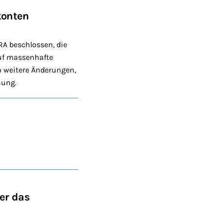
konten
A beschlossen, die
auf massenhafte
 weitere Änderungen,
nung.
er das