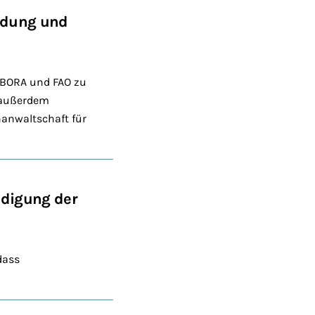
ldung und
 BORA und FAO zu
n außerdem
hanwaltschaft für
digung der
dass