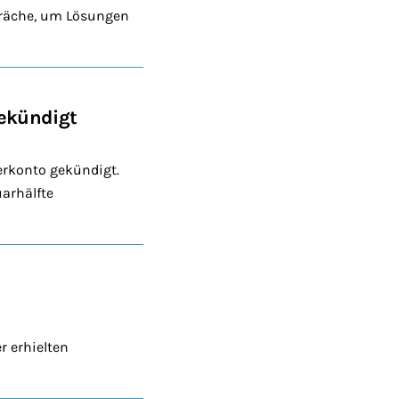
präche, um Lösungen
gekündigt
erkonto gekündigt.
arhälfte
r erhielten