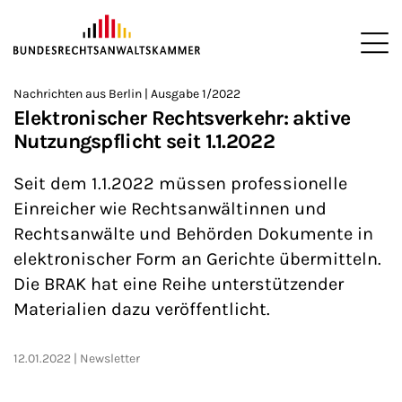
ZUM HAUPTINHALT SPRINGEN
Me
Sie befinden sich hier:
Nachrichten aus Berlin | Ausgabe 1/2022
Startseite
Newsroom
Newsletter
Nachrichten aus Berlin
>
>
>
>
>
Elektronischer Rechtsverkehr: aktive
Nutzungspflicht seit 1.1.2022
Seit dem 1.1.2022 müssen professionelle
Einreicher wie Rechtsanwältinnen und
Rechtsanwälte und Behörden Dokumente in
elektronischer Form an Gerichte übermitteln.
Die BRAK hat eine Reihe unterstützender
Materialien dazu veröffentlicht.
12.01.2022
Newsletter