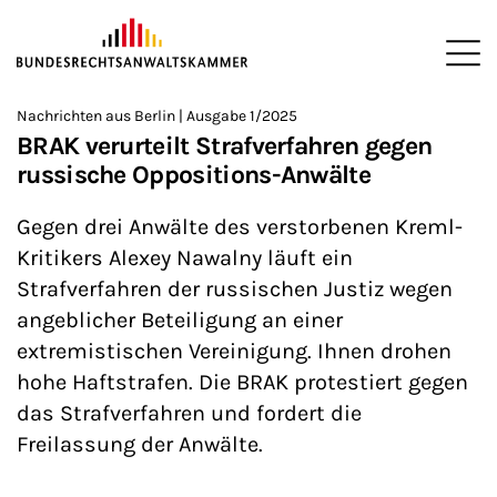
ZUM HAUPTINHALT SPRINGEN
Me
Sie befinden sich hier:
Nachrichten aus Berlin | Ausgabe 1/2025
Startseite
Newsroom
Newsletter
Nachrichten aus Berlin
>
>
>
>
>
BRAK verurteilt Strafverfahren gegen
russische Oppositions-Anwälte
Gegen drei Anwälte des verstorbenen Kreml-
Kritikers Alexey Nawalny läuft ein
Strafverfahren der russischen Justiz wegen
angeblicher Beteiligung an einer
extremistischen Vereinigung. Ihnen drohen
hohe Haftstrafen. Die BRAK protestiert gegen
das Strafverfahren und fordert die
Freilassung der Anwälte.