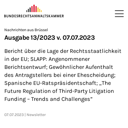
ZUM HAUPTINHALT SPRINGEN
Me
Sie befinden sich hier:
Nachrichten aus Brüssel
Startseite
Newsroom
Newsletter
Nachrichten aus Brüssel
>
>
>
>
>
Ausgabe 13/2023 v. 07.07.2023
Bericht über die Lage der Rechtsstaatlichkeit
in der EU; SLAPP: Angenommener
Berichtsentwurf; Gewöhnlicher Aufenthalt
des Antragstellers bei einer Ehescheidung;
Spanische EU-Ratspräsidentschaft; „The
Future Regulation of Third-Party Litigation
Funding – Trends and Challenges”
07.07.2023
Newsletter