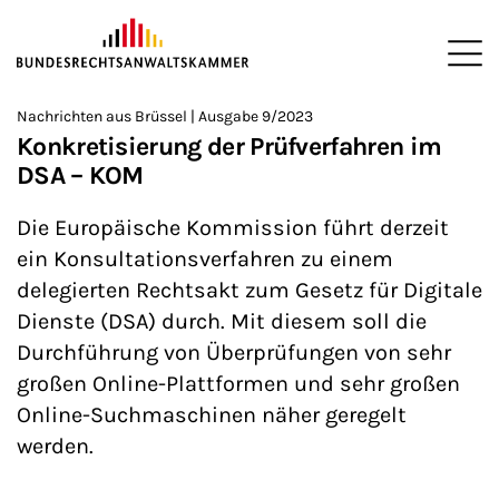
ZUM HAUPTINHALT SPRINGEN
Me
Sie befinden sich hier:
Nachrichten aus Brüssel | Ausgabe 9/2023
Startseite
Newsroom
Newsletter
Nachrichten aus Brüssel
>
>
>
>
>
Konkretisierung der Prüfverfahren im
DSA – KOM
Die Europäische Kommission führt derzeit
ein Konsultationsverfahren zu einem
delegierten Rechtsakt zum Gesetz für Digitale
Dienste (DSA) durch. Mit diesem soll die
Durchführung von Überprüfungen von sehr
großen Online-Plattformen und sehr großen
Online-Suchmaschinen näher geregelt
werden.