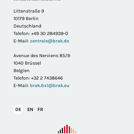
Footer
Littenstraße 9
10179 Berlin
Deutschland
Telefon: +49 30 284939-0
E-Mail:
zentrale@brak.de
Avenue des Nerviens 85/9
1040 Brüssel
Belgien
Telefon: +32 2 7438646
E-Mail:
brak.bxl@brak.eu
English
Français
DE
EN
FR
Deutsch