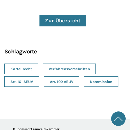
Zur Übersicht
Schlagworte
Kartellrecht
Verfahrensvorschriften
Art. 101 AEUV
Art. 102 AEUV
Kommission
Zum 
Bundesrechtsanwaltskammer