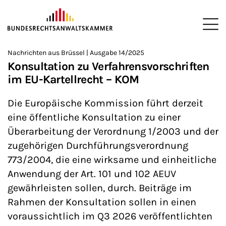
ZUM HAUPTINHALT SPRINGEN
Me
Sie befinden sich hier:
Nachrichten aus Brüssel | Ausgabe 14/2025
Startseite
Newsroom
Newsletter
Nachrichten aus Brüssel
>
>
>
>
>
Konsultation zu Verfahrensvorschriften
im EU-Kartellrecht – KOM
Die Europäische Kommission führt derzeit
eine öffentliche Konsultation zu einer
Überarbeitung der Verordnung 1/2003 und der
zugehörigen Durchführungsverordnung
773/2004, die eine wirksame und einheitliche
Anwendung der Art. 101 und 102 AEUV
gewährleisten sollen, durch. Beiträge im
Rahmen der Konsultation sollen in einen
voraussichtlich im Q3 2026 veröffentlichten