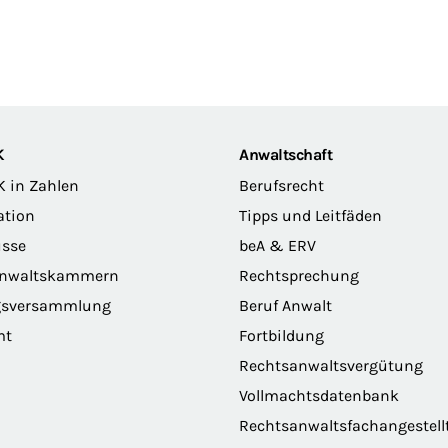
K
Anwaltschaft
K in Zahlen
Berufsrecht
ation
Tipps und Leitfäden
sse
beA & ERV
anwaltskammern
Rechtsprechung
gsversammlung
Beruf Anwalt
mt
Fortbildung
Rechtsanwaltsvergütung
Vollmachtsdatenbank
Rechtsanwaltsfachangestell