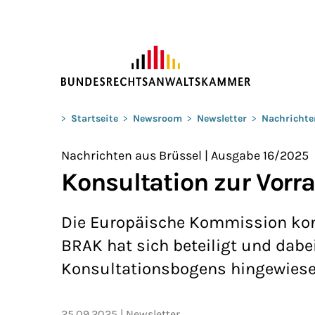
ZUM HAUPTINHALT SPRINGEN
Sie befinden sich hier:
>
Startseite
>
Newsroom
>
Newsletter
>
Nachrichte
Nachrichten aus Brüssel | Ausgabe 16/2025
Konsultation zur Vorr
Die Europäische Kommission kon
BRAK hat sich beteiligt und dabe
Konsultationsbogens hingewiese
25.09.2025
Newsletter