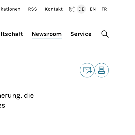
ikationen
RSS
Kontakt
DE
EN
FR
Deutsch
English
Francais
ltschaft
Newsroom
Service
Suche öffne
Teilen
E-Mail
Drucken
erung, die
es