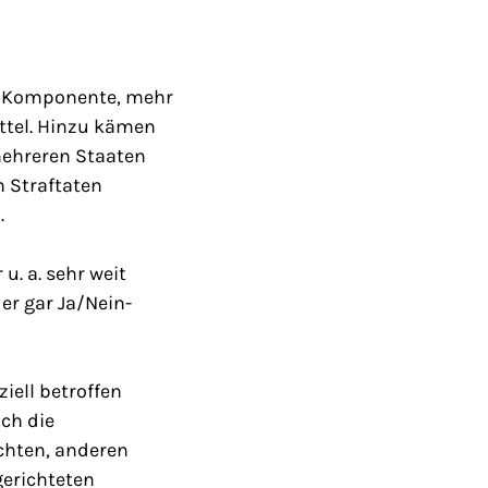
le Komponente, mehr
ittel. Hinzu kämen
mehreren Staaten
 Straftaten
.
u. a. sehr weit
er gar Ja/Nein-
iell betroffen
ch die
chten, anderen
gerichteten