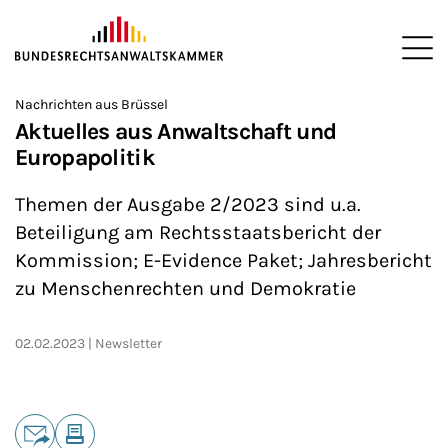
ZUM HAUPTINHALT SPRINGEN
Me
Sie befinden sich hier:
Nachrichten aus Brüssel
Startseite
Newsroom
News
>
>
>
Aktuelles aus Anwaltschaft und
Europapolitik
Themen der Ausgabe 2/2023 sind u.a.
Beteiligung am Rechtsstaatsbericht der
Kommission; E-Evidence Paket; Jahresbericht
zu Menschenrechten und Demokratie
02.02.2023
Newsletter
Teilen