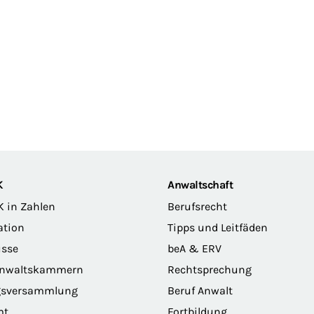
K
Anwaltschaft
K in Zahlen
Berufsrecht
ation
Tipps und Leitfäden
sse
beA & ERV
anwaltskammern
Rechtsprechung
gsversammlung
Beruf Anwalt
mt
Fortbildung