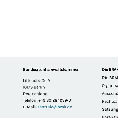
Footer
Bundesrechtsanwaltskammer
Die BRA
Die BRA
Littenstraße 9
Organis
10179 Berlin
Ausschü
Deutschland
Telefon: +49 30 284939-0
Rechts
E-Mail:
zentrale@brak.de
Satzun
Ehrena