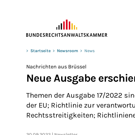
ZUM HAUPTINHALT SPRINGEN
Sie befinden sich hier:
>
Startseite
>
Newsroom
>
News
Nachrichten aus Brüssel
Neue Ausgabe erschi
Themen der Ausgabe 17/2022 sind
der EU; Richtlinie zur verantwo
Rechtsstreitigkeiten; Richtlinie
30.09.2022
Newsletter