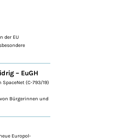
n der EU
nsbesondere
idrig – EuGH
n SpaceNet (C-793/19)
 von Bürgerinnen und
 neue Europol-