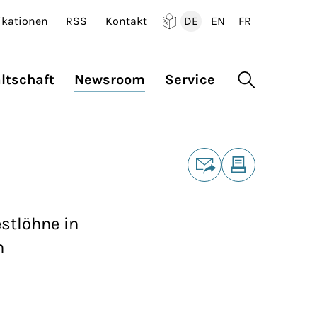
ikationen
RSS
Kontakt
DE
EN
FR
Deutsch
English
Francais
ltschaft
Newsroom
Service
Suche öffne
Teilen
E-Mail
Drucken
stlöhne in
n