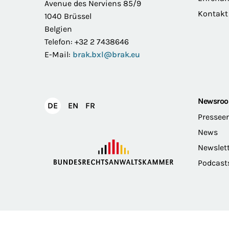
Avenue des Nerviens 85/9
Kontakt
1040 Brüssel
Belgien
Telefon: +32 2 7438646
E-Mail:
brak.bxl@brak.eu
Newsro
English
Français
DE
EN
FR
Deutsch
Pressee
News
Newslet
Podcast