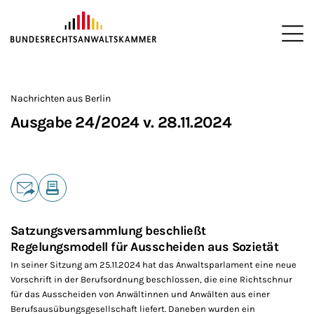
ZUM HAUPTINHALT SPRINGEN
Me
Sie befinden sich hier:
Startseite
Newsroom
Newsletter
Nachrichten aus Berlin
2
>
>
>
>
>
Nachrichten aus Berlin
Ausgabe 24/2024 v. 28.11.2024
Teilen
E-Mail
Drucken
Satzungsversammlung beschließt
Regelungsmodell für Ausscheiden aus Sozietät
In seiner Sitzung am 25.11.2024 hat das Anwaltsparlament eine neue
Vorschrift in der Berufsordnung beschlossen, die eine Richtschnur
für das Ausscheiden von Anwältinnen und Anwälten aus einer
Berufsausübungsgesellschaft liefert. Daneben wurden ein