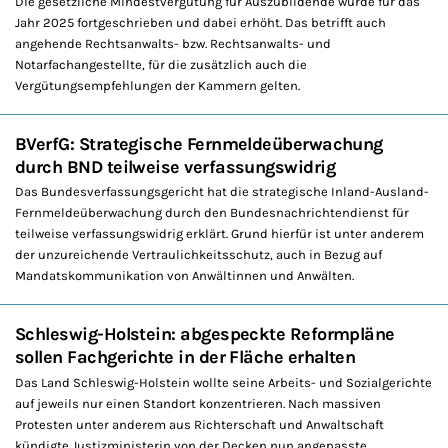
Die gesetzliche Mindestvergütung für Auszubildende wurde für das
Jahr 2025 fortgeschrieben und dabei erhöht. Das betrifft auch
angehende Rechtsanwalts- bzw. Rechtsanwalts- und
Notarfachangestellte, für die zusätzlich auch die
Vergütungsempfehlungen der Kammern gelten.
BVerfG: Strategische Fernmeldeüberwachung
durch BND teilweise verfassungswidrig
Das Bundesverfassungsgericht hat die strategische Inland-Ausland-
Fernmeldeüberwachung durch den Bundesnachrichtendienst für
teilweise verfassungswidrig erklärt. Grund hierfür ist unter anderem
der unzureichende Vertraulichkeitsschutz, auch in Bezug auf
Mandatskommunikation von Anwältinnen und Anwälten.
Schleswig-Holstein: abgespeckte Reformpläne
sollen Fachgerichte in der Fläche erhalten
Das Land Schleswig-Holstein wollte seine Arbeits- und Sozialgerichte
auf jeweils nur einen Standort konzentrieren. Nach massiven
Protesten unter anderem aus Richterschaft und Anwaltschaft
kündigte Justizministerin von der Decken nun angepasste