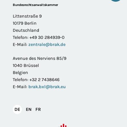
Footer
Bundesrechtsanwaltskammer
Littenstraße 9
10179 Berlin
Deutschland
Telefon: +49 30 284939-0
E-Mail:
zentrale@brak.de
Avenue des Nerviens 85/9
1040 Brüssel
Belgien
Telefon: +32 2 7438646
E-Mail:
brak.bxl@brak.eu
English
Français
DE
EN
FR
Deutsch