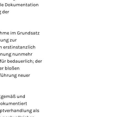
elle Dokumentation
g der
nahme im Grundsatz
tung zur
 erstinstanzlich
ichnung nunmehr
für bedauerlich; der
er bloßen
nführung neuer
eitgemäß und
dokumentiert
uptverhandlung als