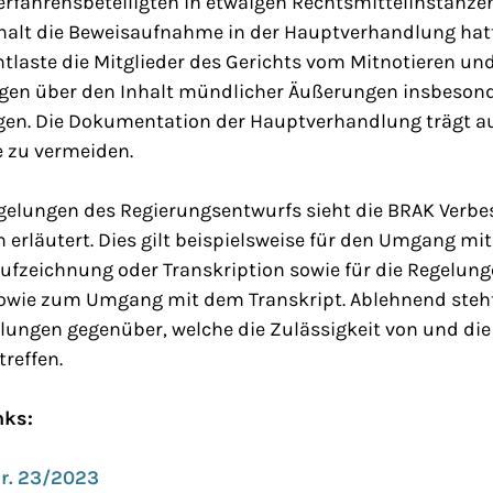
erfahrensbeteiligten in etwaigen Rechtsmittelinstanze
halt die Beweisaufnahme in der Hauptverhandlung hatt
ntlaste die Mitglieder des Gerichts vom Mitnotieren un
gen über den Inhalt mündlicher Äußerungen insbeson
en. Die Dokumentation der Hauptverhandlung trägt au
le zu vermeiden.
egelungen des Regierungsentwurfs sieht die BRAK Verbe
n erläutert. Dies gilt beispielsweise für den Umgang mi
Aufzeichnung oder Transkription sowie für die Regelun
owie zum Umgang mit dem Transkript. Ablehnend steh
lungen gegenüber, welche die Zulässigkeit von und di
reffen.
nks:
r. 23/2023