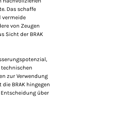
n nachvollziehen
e. Das schaffe
d vermeide
dere von Zeugen
s Sicht der BRAK
sserungspotenzial,
t technischen
gen zur Verwendung
t die BRAK hingegen
e Entscheidung über