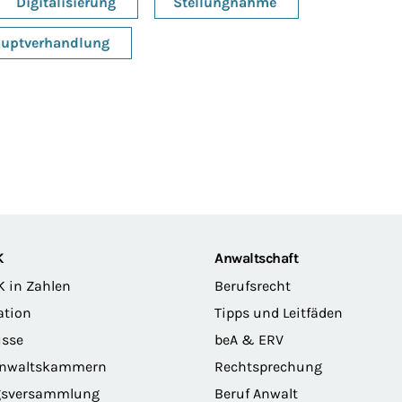
Digitalisierung
Stellungnahme
uptverhandlung
K
Anwaltschaft
K in Zahlen
Berufsrecht
ation
Tipps und Leitfäden
sse
beA & ERV
anwaltskammern
Rechtsprechung
gsversammlung
Beruf Anwalt