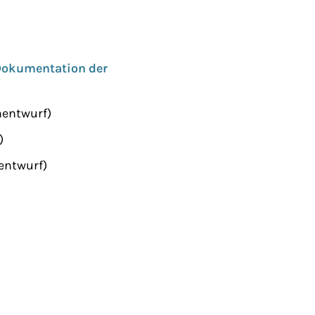
 Dokumentation der
nentwurf)
)
entwurf)