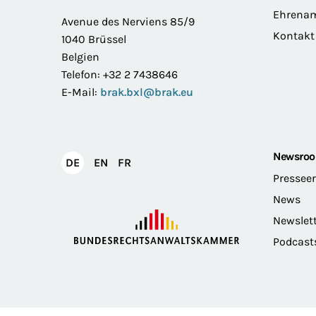
Ehrena
Avenue des Nerviens 85/9
Kontakt
1040 Brüssel
Belgien
Telefon: +32 2 7438646
E-Mail:
brak.bxl@brak.eu
Newsro
English
Français
DE
EN
FR
Deutsch
Pressee
News
Newslet
Podcast