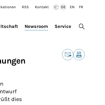
ikationen
RSS
Kontakt
DE
EN
FR
Deutsch
English
Francais
ltschaft
Newsroom
Service
Suche öffne
Teilen
hnungen
E-Mail
Drucken
en
entwurf
rüßt dies