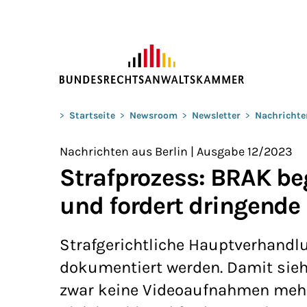
ZUM HAUPTINHALT SPRINGEN
Sie befinden sich hier:
>
Startseite
>
Newsroom
>
Newsletter
>
Nachrichte
Nachrichten aus Berlin | Ausgabe 12/2023
Strafprozess: BRAK b
und fordert dringend
Strafgerichtliche Hauptverhandl
dokumentiert werden. Damit sieh
zwar keine Videoaufnahmen mehr 