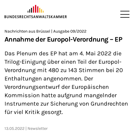
ZUM HAUPTINHALT SPRINGEN
Me
Sie befinden sich hier:
Nachrichten aus Brüssel | Ausgabe 09/2022
Startseite
Newsroom
Newsletter
Nachrichten aus Brüssel
>
>
>
>
>
Annahme der Europol-Verordnung – EP
Das Plenum des EP hat am 4. Mai 2022 die
Trilog-Einigung über einen Teil der Europol-
Verordnung mit 480 zu 143 Stimmen bei 20
Enthaltungen angenommen. Der
Verordnungsentwurf der Europäischen
Kommission hatte aufgrund mangelnder
Instrumente zur Sicherung von Grundrechten
für viel Kritik gesorgt.
13.05.2022
Newsletter