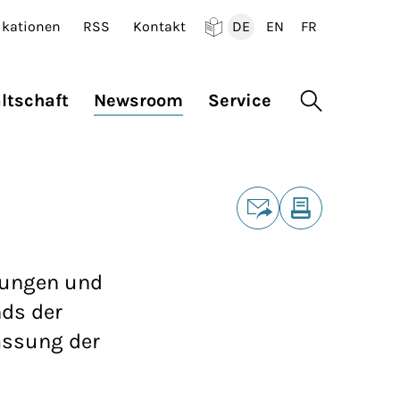
ikationen
RSS
Kontakt
DE
EN
FR
Deutsch
English
Francais
ltschaft
Newsroom
Service
Suche öffne
Teilen
E-Mail
Drucken
lungen und
nds der
assung der