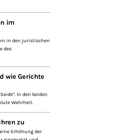
en im
n in den juristischen
e des
d wie Gerichte
Seide“. In den beiden
olute Wahrheit.
ühren zu
 eine Erhöhung der
ür eingesetzt und