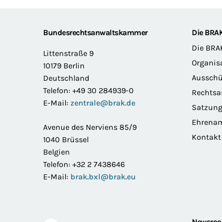
Footer
Bundesrechtsanwaltskammer
Die BRA
Die BRA
Littenstraße 9
Organis
10179 Berlin
Ausschü
Deutschland
Telefon: +49 30 284939-0
Rechts
E-Mail:
zentrale@brak.de
Satzun
Ehrena
Avenue des Nerviens 85/9
Kontakt
1040 Brüssel
Belgien
Telefon: +32 2 7438646
E-Mail:
brak.bxl@brak.eu
Newsro