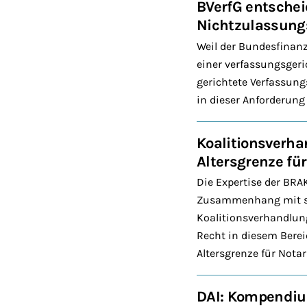
BVerfG entschei
Nichtzulassun
Weil der Bundesfinan
einer verfassungsger
gerichtete Verfassung
in dieser Anforderung
Koalitionsverha
Altersgrenze fü
Die Expertise der BRA
Zusammenhang mit st
Koalitionsverhandlun
Recht in diesem Bere
Altersgrenze für Nota
DAI: Kompendi