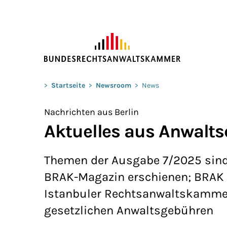
ZUM HAUPTINHALT SPRINGEN
Sie befinden sich hier:
>
Startseite
>
Newsroom
>
News
Nachrichten aus Berlin
Aktuelles aus Anwalts
Themen der Ausgabe 7/2025 sind
BRAK-Magazin erschienen; BRAK p
Istanbuler Rechtsanwaltskammer
gesetzlichen Anwaltsgebühren