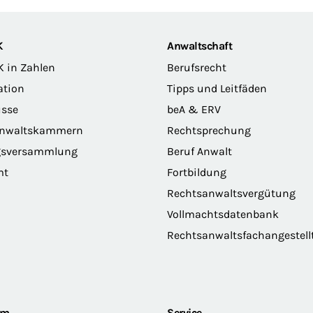
K
Anwaltschaft
K in Zahlen
Berufsrecht
ation
Tipps und Leitfäden
sse
beA & ERV
anwaltskammern
Rechtsprechung
gsversammlung
Beruf Anwalt
mt
Fortbildung
Rechtsanwaltsvergütung
Vollmachtsdatenbank
Rechtsanwaltsfachangestell
om
Service