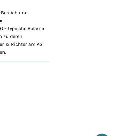
-Bereich und
bei
 – typische Abläufe
n zu deren
ler & Richter am AG
en.