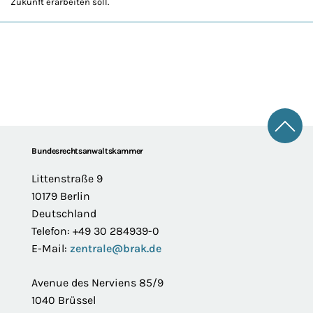
Zukunft erarbeiten soll.
Zum 
Footer
Bundesrechtsanwaltskammer
Littenstraße 9
10179 Berlin
Deutschland
Telefon: +49 30 284939-0
E-Mail:
zentrale@brak.de
Avenue des Nerviens 85/9
1040 Brüssel