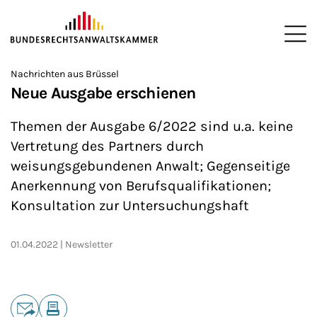
ZUM HAUPTINHALT SPRINGEN
Me
Sie befinden sich hier:
Nachrichten aus Brüssel
Startseite
Newsroom
News
>
>
>
Neue Ausgabe erschienen
Themen der Ausgabe 6/2022 sind u.a. keine
Vertretung des Partners durch
weisungsgebundenen Anwalt; Gegenseitige
Anerkennung von Berufsqualifikationen;
Konsultation zur Untersuchungshaft
01.04.2022
Newsletter
Teilen