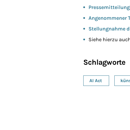
Pressemitteilung
Angenommener Te
Stellungnahme d
Siehe hierzu auc
Schlagworte
AI Act
küns