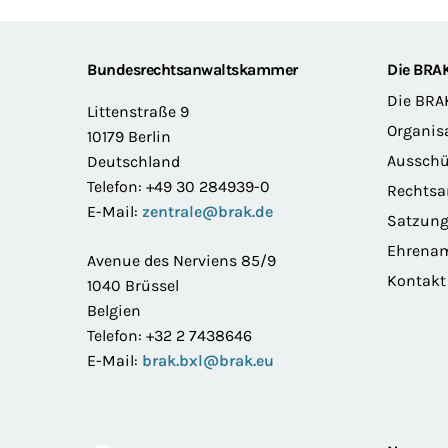
Footer
Bundesrechtsanwaltskammer
Die BRA
Die BRA
Littenstraße 9
Organis
10179 Berlin
Ausschü
Deutschland
Telefon: +49 30 284939-0
Rechts
E-Mail:
zentrale@brak.de
Satzun
Ehrena
Avenue des Nerviens 85/9
Kontakt
1040 Brüssel
Belgien
Telefon: +32 2 7438646
E-Mail:
brak.bxl@brak.eu