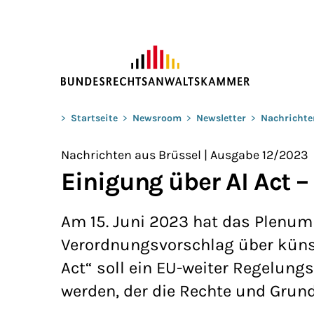
ZUM HAUPTINHALT SPRINGEN
Sie befinden sich hier:
>
Startseite
>
Newsroom
>
Newsletter
>
Nachrichte
Nachrichten aus Brüssel | Ausgabe 12/2023
Einigung über AI Act –
Am 15. Juni 2023 hat das Plenum 
Verordnungsvorschlag über künst
Act“ soll ein EU-weiter Regelung
werden, der die Rechte und Grund