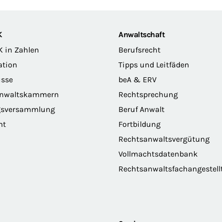
K
Anwaltschaft
K in Zahlen
Berufsrecht
ation
Tipps und Leitfäden
sse
beA & ERV
anwaltskammern
Rechtsprechung
gsversammlung
Beruf Anwalt
mt
Fortbildung
Rechtsanwaltsvergütung
Vollmachtsdatenbank
Rechtsanwaltsfachangestell