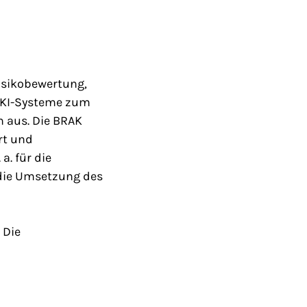
isikobewertung,
f KI-Systeme zum
n aus. Die BRAK
rt und
a. für die
 die Umsetzung des
 Die