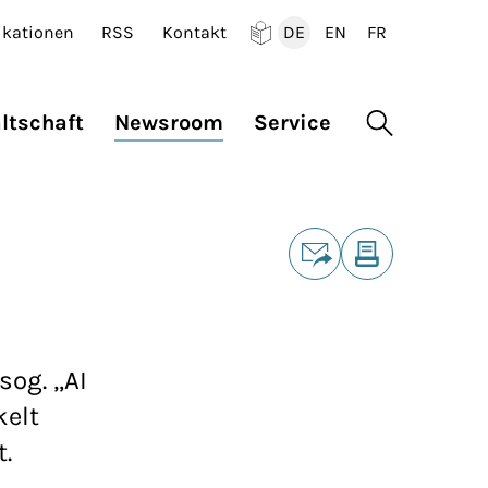
ikationen
RSS
Kontakt
DE
EN
FR
Deutsch
English
Francais
ltschaft
Newsroom
Service
Suche öffne
Teilen
E-Mail
Drucken
og. „AI
kelt
.