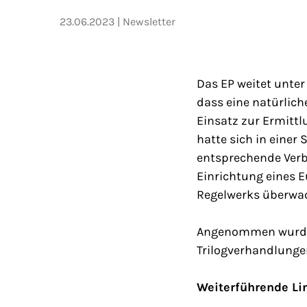
23.06.2023
Newsletter
Das EP weitet unte
dass eine natürlic
Einsatz zur Ermitt
hatte sich in eine
entsprechende Verbo
Einrichtung eines E
Regelwerks überwac
Angenommen wurde d
Trilogverhandlunge
Weiterführende Li