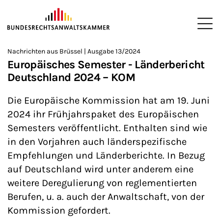
ZUM HAUPTINHALT SPRINGEN
Me
Sie befinden sich hier:
Nachrichten aus Brüssel | Ausgabe 13/2024
Startseite
Newsroom
Newsletter
Nachrichten aus Brüssel
>
>
>
>
>
Europäisches Semester - Länderbericht
Deutschland 2024 – KOM
Die Europäische Kommission hat am 19. Juni
2024 ihr Frühjahrspaket des Europäischen
Semesters veröffentlicht. Enthalten sind wie
in den Vorjahren auch länderspezifische
Empfehlungen und Länderberichte. In Bezug
auf Deutschland wird unter anderem eine
weitere Deregulierung von reglementierten
Berufen, u. a. auch der Anwaltschaft, von der
Kommission gefordert.