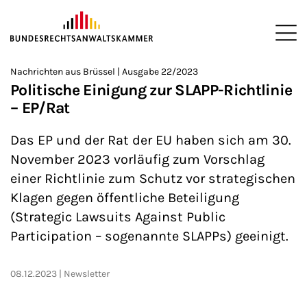
ZUM HAUPTINHALT SPRINGEN
Me
Sie befinden sich hier:
Nachrichten aus Brüssel | Ausgabe 22/2023
Startseite
Newsroom
Newsletter
Nachrichten aus Brüssel
>
>
>
>
>
Politische Einigung zur SLAPP-Richtlinie
– EP/Rat
Das EP und der Rat der EU haben sich am 30.
November 2023 vorläufig zum Vorschlag
einer Richtlinie zum Schutz vor strategischen
Klagen gegen öffentliche Beteiligung
(Strategic Lawsuits Against Public
Participation – sogenannte SLAPPs) geeinigt.
08.12.2023
Newsletter