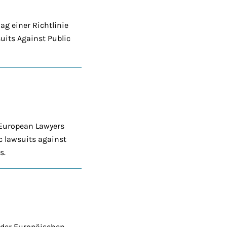
g einer Richtlinie
uits Against Public
 European Lawyers
 lawsuits against
s.
g der Europäischen