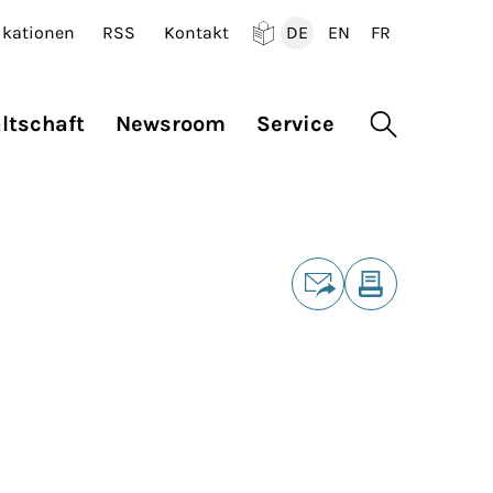
ikationen
RSS
Kontakt
DE
EN
FR
Deutsch
English
Francais
ltschaft
Newsroom
Service
Suche öffne
Teilen
E-Mail
Drucken