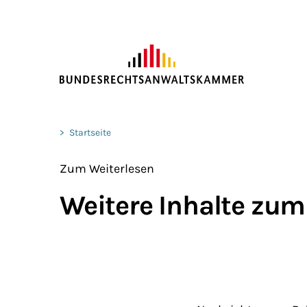
ZUM HAUPTINHALT SPRINGEN
Sie befinden sich hier:
>
Startseite
Zum Weiterlesen
Weitere Inhalte zum