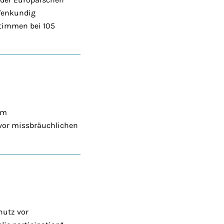
fenkundig
timmen bei 105
em
vor missbräuchlichen
hutz vor