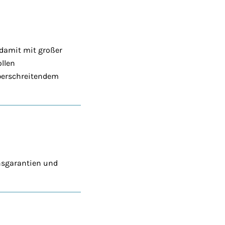
 damit mit großer
ollen
berschreitendem
ensgarantien und