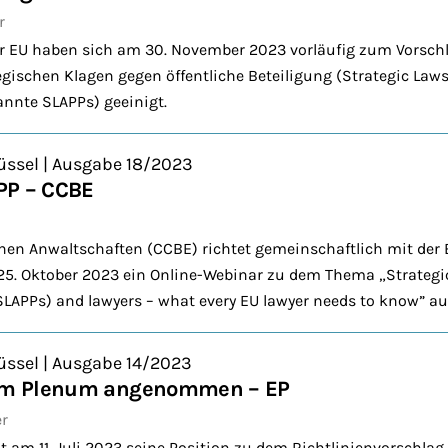
r
r EU haben sich am 30. November 2023 vorläufig zum Vorschla
gischen Klagen gegen öffentliche Beteiligung (Strategic Laws
annte SLAPPs) geeinigt.
üssel | Ausgabe 18/2023
PP – CCBE
hen Anwaltschaften (CCBE) richtet gemeinschaftlich mit der
25. Oktober 2023 ein Online-Webinar zu dem Thema „Strategic
(SLAPPs) and lawyers – what every EU lawyer needs to know” au
üssel | Ausgabe 14/2023
 im Plenum angenommen – EP
er
 am 11. Juli 2023 seine Position zu dem Richtlinienvorschla