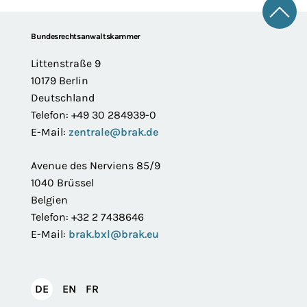
Zum 
Footer
Bundesrechtsanwaltskammer
Littenstraße 9
10179 Berlin
Deutschland
Telefon: +49 30 284939-0
E-Mail:
zentrale@brak.de
Avenue des Nerviens 85/9
1040 Brüssel
Belgien
Telefon: +32 2 7438646
E-Mail:
brak.bxl@brak.eu
English
Français
DE
EN
FR
Deutsch