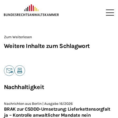
ZUM HAUPTINHALT SPRINGEN
Me
Sie befinden sich hier:
Startseite
>
Zum Weiterlesen
Weitere Inhalte zum Schlagwort
Teilen
E-Mail
Drucken
Nachhaltigkeit
Nachrichten aus Berlin | Ausgabe 16/2026
BRAK zur CSDDD-Umsetzung: Lieferkettensorgfalt
ja – Kontrolle anwaltlicher Mandate nein