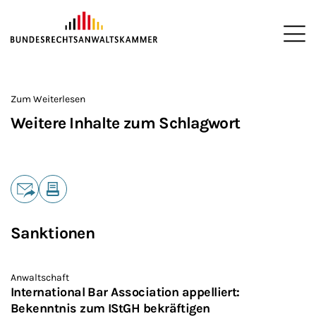
ZUM HAUPTINHALT SPRINGEN
Me
Sie befinden sich hier:
Startseite
>
Zum Weiterlesen
Weitere Inhalte zum Schlagwort
Teilen
E-Mail
Drucken
Sanktionen
Anwaltschaft
International Bar Association appelliert:
Bekenntnis zum IStGH bekräftigen