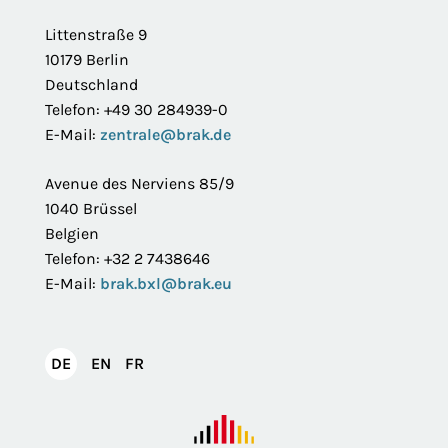
Footer
Littenstraße 9
10179 Berlin
Deutschland
Telefon: +49 30 284939-0
E-Mail:
zentrale@brak.de
Avenue des Nerviens 85/9
1040 Brüssel
Belgien
Telefon: +32 2 7438646
E-Mail:
brak.bxl@brak.eu
English
Français
DE
EN
FR
Deutsch