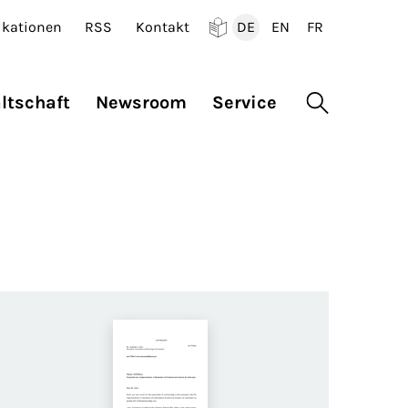
ikationen
RSS
Kontakt
DE
EN
FR
Deutsch
English
Francais
ltschaft
Newsroom
Service
Suche öffne