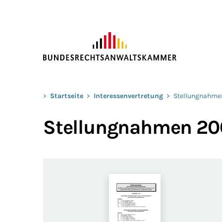
ZUM HAUPTINHALT SPRINGEN
Sie befinden sich hier:
>
Startseite
>
Interessenvertretung
>
Stellungnahme
Stellungnahmen 20