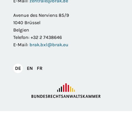
E-Mail:
zentrale@brak.de
Avenue des Nerviens 85/9
1040 Brüssel
Belgien
Telefon: +32 2 7438646
E-Mail:
brak.bxl@brak.eu
English
Français
DE
EN
FR
Deutsch
Impressum
Datenschutzerklärung
Privatsphäre
Erklärung zur Barrierefreiheit
Barriere melden
Intranet