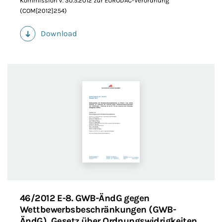
Kommission v. 30.5.2012 zur EURODAC-Verordnung
(COM[2012]254)
Download
(PDF)
46/2012 E-8. GWB-ÄndG gegen
Wettbewerbsbeschränkungen (GWB-
ÄndG), Gesetz über Ordnungswidrigkeiten